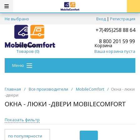
Не выбрано
Вход
|
Регистрация
+7(495)258 88 64
8 800 201 59 99
Избранное
Корзина
Товаров (
0
)
Ваша корзина пуста
Меню
Главная
/
Все производители
/
MobileComfort
/
Окна - люки
-двери
ОКНА - ЛЮКИ -ДВЕРИ MOBILECOMFORT
Показать фильтр
по популярности