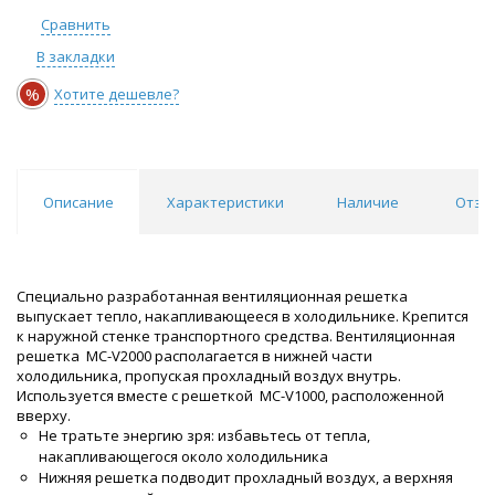
Сравнить
В закладки
%
Хотите дешевле?
Описание
Характеристики
Наличие
Отзы
Специально разработанная вентиляционная решетка
выпускает тепло, накапливающееся в холодильнике. Крепится
к наружной стенке транспортного средства. Вентиляционная
решетка MC-V2000 располагается в нижней части
холодильника, пропуская прохладный воздух внутрь.
Используется вместе с решеткой MC-V1000, расположенной
вверху.
Не тратьте энергию зря: избавьтесь от тепла,
накапливающегося около холодильника
Нижняя решетка подводит прохладный воздух, а верхняя