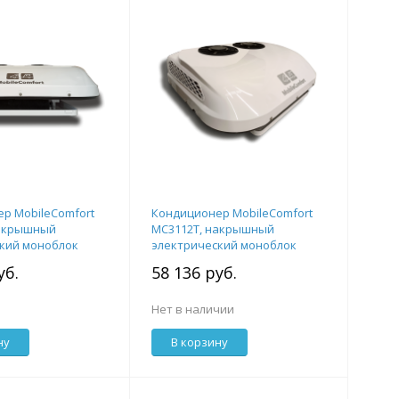
р MobileComfort
Кондиционер MobileComfort
накрышный
MC3112T, накрышный
кий моноблок
электрический моноблок
 с комплектом
3.1кВт 12V, с комплектом
уб.
58 136 руб.
крепежа
Нет в наличии
ну
В корзину