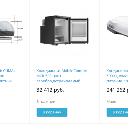
r CLIMA e-
Холодильник MobileComfort
Кондиционер
ок
MCR-50S,цвет
5900H, охл
актный
серебро,встраиваемый
питание 220
компрессорный, 50 литров,
вентпанел
32 412 руб.
241 262 
12/24В, с морозилкой
В наличии
Мало
В корзину
В корзи