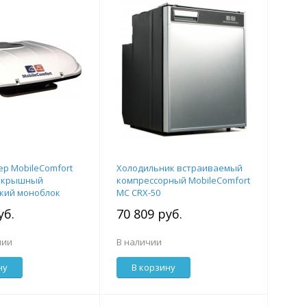
р MobileComfort
Холодильник встраиваемый
накрышный
компрессорный MobileComfort
кий моноблок
MC CRX-50
с комплектом
уб.
70 809 руб.
чии
В наличии
ну
В корзину