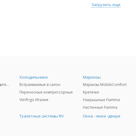
Загрузить еще
Холодильники
Маркизы
12V- 24V для кабины водителя
Встраиваемые в салон
Маркизы МobileComfort
Переносные компрессорные
Крепежи
Vitrifrigo Италия
Накрышные Fiamma
Настенные Fiamma
Туалетные системы RV
Окна - люки -двери