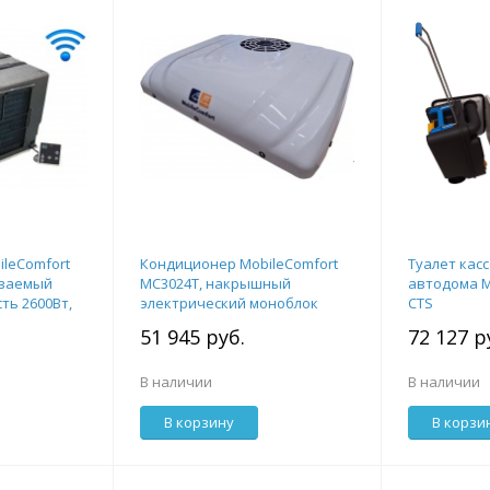
leComfort
Кондиционер MobileComfort
Туалет кас
иваемый
MC3024T, накрышный
автодома M
ть 2600Вт,
электрический моноблок
CTS
3кВт, 24V, с комплектом
51 945 руб.
72 127 р
крепежа
В наличии
В наличии
В корзину
В корзи