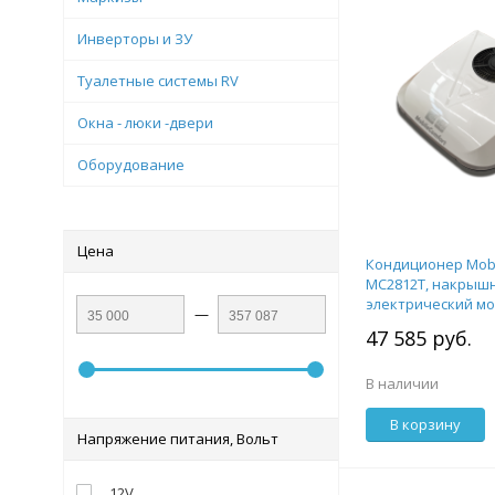
Инверторы и ЗУ
Туалетные системы RV
Окна - люки -двери
Оборудование
Цена
Кондиционер Mobi
MC2812T, накрыш
электрический м
—
2.8кВт 24V,с комп
47 585 руб.
крепежа.
В наличии
В корзину
Напряжение питания, Вольт
12V