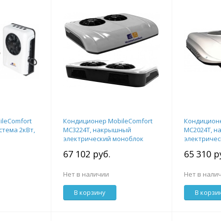
leComfort
Кондиционер MobileComfort
Кондиционе
стема 2кВт,
MC3224T, накрышный
MC2024T, 
электрический моноблок
электричес
3.2кВт, 24V, с комплектом
2кВт, 24V, 
67 102 руб.
65 310 р
крепежа
крепежа
Нет в наличии
Нет в нали
В корзину
В корзи