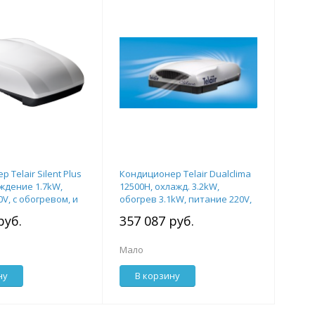
 Telair Silent Plus
Кондиционер Telair Dualclima
аждение 1.7kW,
12500H, охлажд. 3.2kW,
V, с обогревом, и
обогрев 3.1kW, питание 220V,
ью
с вентпанелью
руб.
357 087 руб.
Мало
ну
В корзину