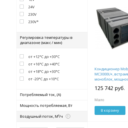
24V
230V
230V*
Регулировка температуры в
диапазоне (макс / мин)
от +12°С до +30°С
от +16°С до +40°С
Кондиционер Mobi
от +18°С до +30°С
MC3000U+, встра
от -20°С до +10°С
моноблок, мощнос
питание 230B
125 742 руб.
Потребляемый ток, (А)
Мало
Мощность потребляемая, Вт
В корзину
Воздушный поток, М³/ч
?