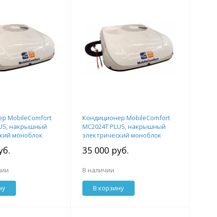
р MobileComfort
Кондиционер MobileComfort
US, накрышный
MC2024T PLUS, накрышный
кий моноблок
электрический моноблок
, с комплектом
2.0кВт, 24V, с комплектом
уб.
35 000 руб.
крепежа
чии
В наличии
ну
В корзину