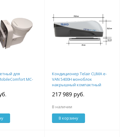
сетный для
Кондиционер Telair CLIMA e-
obileComfort MC-
VAN 5400H моноблок
накрышный компактный
уб.
217 989 руб.
В наличии
ну
В корзину