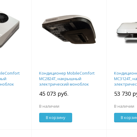
leComfort
Кондиционер MobileComfort
Кондиционе
ный
MC2824T, накрышный
MC3124T, 
оноблок
электрический моноблок
электричес
лектом
2.8кВт 24V,с комплектом
3.1кВт 24V,
45 073 руб.
53 730 р
крепежа.
крепежа
В наличии
В наличии
В корзину
В корзи