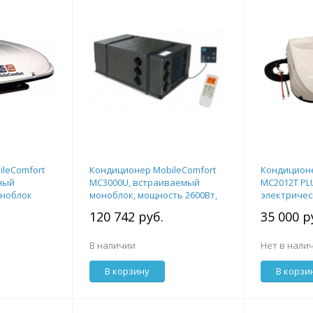
leComfort
Кондиционер MobileComfort
Кондиционе
ный
MC3000U, встраиваемый
MC2012T PL
оноблок
моноблок, мощность 2600Вт,
электричес
лектом
питание 230B
2.0кВт, 12V
120 742 руб.
35 000 р
крепежа
В наличии
Нет в нали
В корзину
В корзи