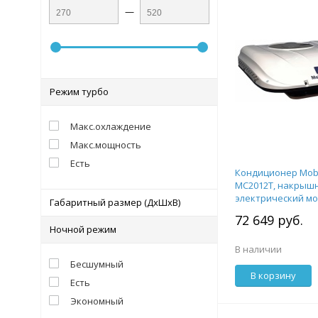
—
Режим турбо
Макс.охлаждение
Макс.мощность
Есть
Кондиционер Mobi
MC2012T, накрыш
электрический м
Габаритный размер (ДхШхВ)
2кВт, 12V, с комп
72 649 руб.
крепежа
Ночной режим
В наличии
Бесшумный
В корзину
Есть
Экономный