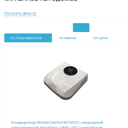
Показать фильтр
по популярности
по имени
по цене
Кондиционер MobileComfort MC2812T, накрышный
электрический моноблок 2.8кВт 24V,с комплектом