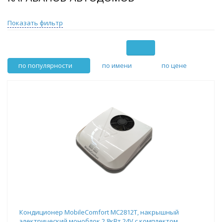
Показать фильтр
по популярности
по имени
по цене
Кондиционер MobileComfort MC2812T, накрышный
электрический моноблок 2.8кВт 24V,с комплектом