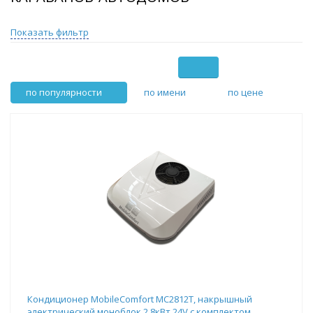
Показать фильтр
по популярности
по имени
по цене
Кондиционер MobileComfort MC2812T, накрышный
электрический моноблок 2.8кВт 24V,с комплектом